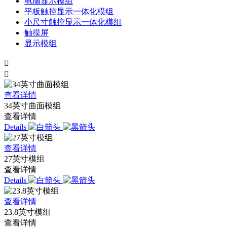
电脑显示模组
平板触控显示一体化模组
小尺寸触控显示一体化模组
触摸屏
显示模组


查看详情
34英寸曲面模组
查看详情
Details
查看详情
27英寸模组
查看详情
Details
查看详情
23.8英寸模组
查看详情