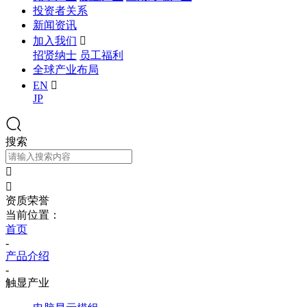
投资者关系
新闻资讯
加入我们

招贤纳士
员工福利
全球产业布局
EN

JP
搜索


资质荣誉
当前位置：
首页
-
产品介绍
-
触显产业