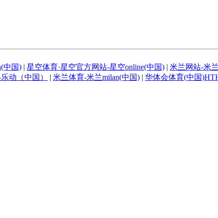
(中国)
|
星空体育·星空官方网站-星空online(中国)
|
米兰网站-米兰m
-乐动（中国）
|
米兰体育-米兰milan(中国)
|
华体会体育(中国)HT